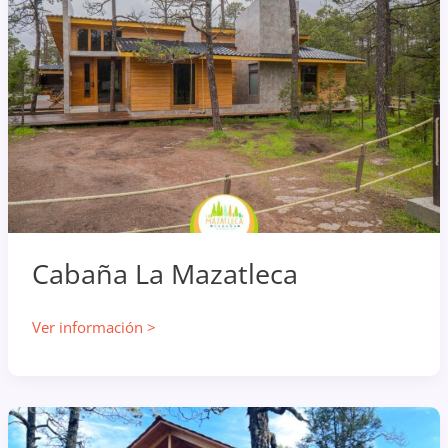
Cabaña La Mazatleca
Cabaña
Ver información >
La
Mazatleca