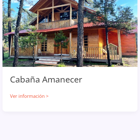
Cabaña Amanecer
Cabaña
Ver información >
Amanecer