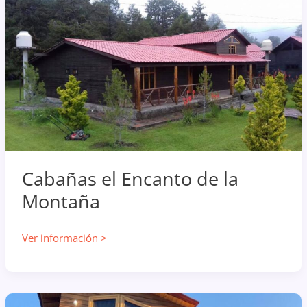
Cabañas el Encanto de la
Montaña
Cabañas
Ver información >
el
Encanto
de