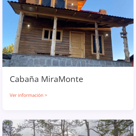
la
Montaña
Cabaña MiraMonte
Cabaña
Ver información >
MiraMonte