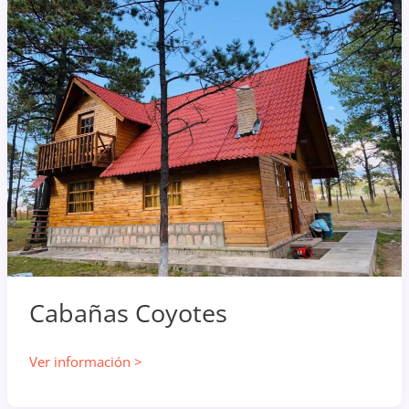
Cabañas Coyotes
Cabañas
Ver información >
Coyotes