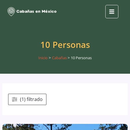
Ir
al
Main
contenido
Menu
10 Personas
Inicio
Cabañas
10 Personas
(1) filtrado