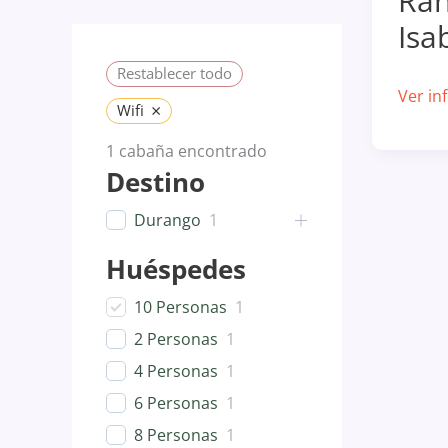
Ran
Isa
Restablecer todo
Cabañ
Ver in
×
Wifi
Ranch
1
cabaña encontrado
Santa
Destino
Isabel
Durango
1
Huéspedes
10 Personas
1
2 Personas
1
4 Personas
1
6 Personas
1
8 Personas
1