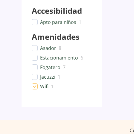
Accesibilidad
Apto para niños
1
Amenidades
Asador
8
Estacionamiento
6
Fogatero
7
Jacuzzi
1
Wifi
1
C