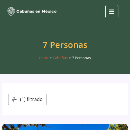
Ir
al
Main
contenido
Menu
7 Personas
Inicio
Cabañas
7 Personas
(1) filtrado