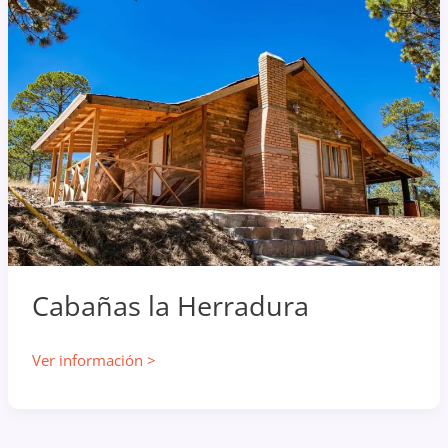
Cabañas la Herradura
Cabañas
Ver información >
la
Herradura